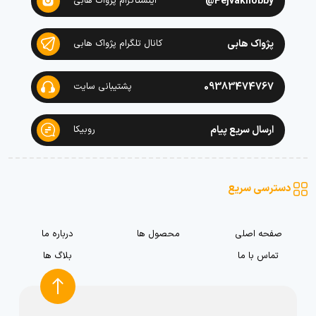
Pejvakhobby@
اینستاگرام پژواک هابی
پژواک هابی
کانال تلگرام پژواک هابی
09383474767
پشتیبانی سایت
ارسال سریع پیام
روبیکا
دسترسی سریع
صفحه اصلی
محصول ها
درباره ما
تماس با ما
بلاگ ها