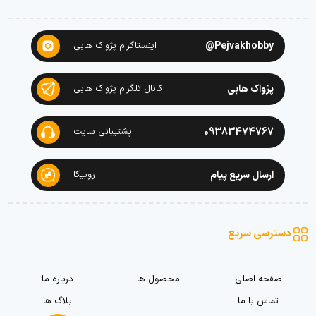
Pejvakhobby@
اینستاگرام پژواک هابی
پژواک هابی
کانال تلگرام پژواک هابی
09383474767
پشتیبانی سایت
ارسال سریع پیام
روبیکا
دسترسی سریع
صفحه اصلی
محصول ها
درباره ما
تماس با ما
بلاگ ها