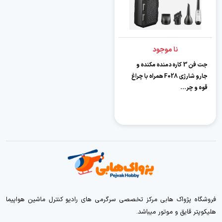
نا موجود
جت فن 3 کاره دمنده مکنده و
جارو شارژی F028 همراه با چراغ
قوه و چر...
فروشگاه پژواک هابی مرکز تخصصی سرگرمی های رادیو کنترل ماشین هواپیما
هلیکوپتر قایق و موتور میباشد.