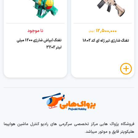
12,500,000
نا موجود
تومان
تفنگ آبپاش شارژی 1200 میلی
تفنگ شارژی تیر ژله ای کد 1802
لیتر 3202
فروشگاه پژواک هابی مرکز تخصصی سرگرمی های رادیو کنترل ماشین هواپیما
هلیکوپتر قایق و موتور میباشد.