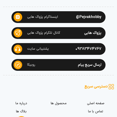
Pejvakhobby@
اینستاگرام پژواک هابی
پژواک هابی
کانال تلگرام پژواک هابی
09383474767
پشتیبانی سایت
ارسال سریع پیام
روبیکا
دسترسی سریع
صفحه اصلی
محصول ها
درباره ما
تماس با ما
بلاگ ها