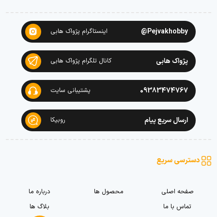
Pejvakhobby@
اینستاگرام پژواک هابی
پژواک هابی
کانال تلگرام پژواک هابی
09383474767
پشتیبانی سایت
ارسال سریع پیام
روبیکا
دسترسی سریع
صفحه اصلی
محصول ها
درباره ما
تماس با ما
بلاگ ها