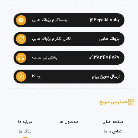
Pejvakhobby@
اینستاگرام پژواک هابی
پژواک هابی
کانال تلگرام پژواک هابی
09383474767
پشتیبانی سایت
ارسال سریع پیام
روبیکا
دسترسی سریع
صفحه اصلی
محصول ها
درباره ما
تماس با ما
بلاگ ها