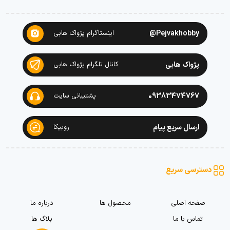
Pejvakhobby@
اینستاگرام پژواک هابی
پژواک هابی
کانال تلگرام پژواک هابی
09383474767
پشتیبانی سایت
ارسال سریع پیام
روبیکا
دسترسی سریع
صفحه اصلی
محصول ها
درباره ما
تماس با ما
بلاگ ها