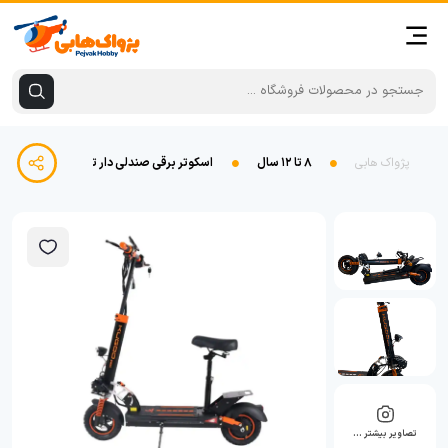
پژواک هابی
۸ تا ۱۲ سال
اسکوتر برقی صندلی دار تاشو Kugoo Dmax
تصاویر بیشتر …