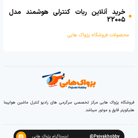
خرید آنلاین ربات کنترلی هوشمند مدل
22005
محصولات فروشگاه پژواک هابی
فروشگاه پژواک هابی مرکز تخصصی سرگرمی های رادیو کنترل ماشین هواپیما
هلیکوپتر قایق و موتور میباشد.
Pejvakhobby@
اینستاگرام پژواک هابی