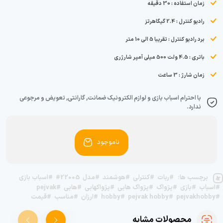
زمان استفاده : 30 دقیقه
رادیو کنترل : 2.4 گیگاهرتز
برد رادیو کنترل : تقریبا 5 الی 10 متر
باتری : 4.5 ولت 500 میلی آمپر شارژری
زمان شارژ : 3 ساعت
با احترام اسباب بازی و لوازم الکترونیک ضمانت, گارانتی, تعویض و مرجوعی
ندارد.
ناموجود
برچسب ها:
#ربات
#کنترلی
#هوشمند
#مدل
#22005
#اسباب بازی
#اسباب
#بازی
#پژواک
#پژواک هابی
#پژواکهابی
#هابی
#pejvak
#pejvakhobby
#pejvak hobby
#hobby
#ارزان
#مناسب
#قیمت
محصولات مشابه