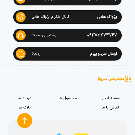
پژواک هابی
کانال تلگرام پژواک هابی
09383474767
پشتیبانی سایت
ارسال سریع پیام
روبیکا
دسترسی سریع
صفحه اصلی
محصول ها
درباره ما
تماس با ما
بلاگ ها