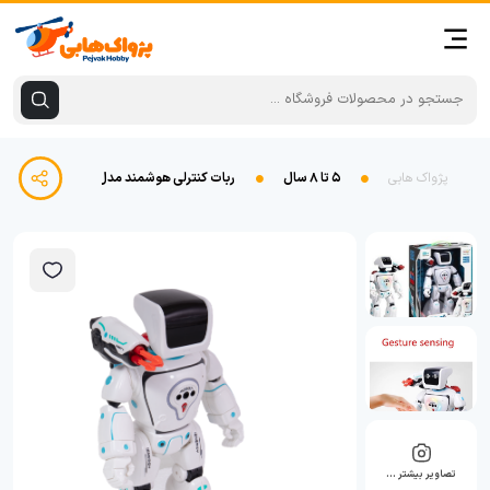
پژواک هابی
۵ تا ۸ سال
ربات کنترلی هوشمند مدل 22005
تصاویر بیشتر …