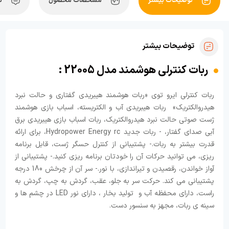
توضیحات بیشتر
مشخصات محصول
ن
توضیحات بیشتر
ربات کنترلی هوشمند مدل 22005 :
ربات کنترلی ایرو توی «ربات هوشمند هیبریدی گفتاری و حالت نبرد
هیدروالکتریک» ربات هیبریدی آب و الکتریسته، اسباب بازی هوشمند
ژست صوتی حالت نبرد هیدروالکتریک، ربات اسباب بازی هیبریدی برق
آبی صدای گفتار، - ربات جدید Hydropower Energy rc، برای ارائه
قدرت بیشتر به ربات.- پشتیبانی از کنترل حسگر ژست، قابل برنامه
ریزی، می توانید حرکات آن را خودتان برنامه ریزی کنید.- پشتیبانی از
آواز خواندن، رقصیدن و تیراندازی، با نور.- سر آن از چرخش 180 درجه
پشتیبانی می کند. حرکت سر به جلو، عقب، گردش به چپ، گردش به
راست، دارای محفظه آب و تولید بخار ، دارای نور LED در چشم ها و
سینه ی ربات، مجهز به سنسور دست.