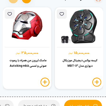
35,000,000
15,000,000
تومان
تومان
کیسه بوکس دیجیتال موزیکال
ماسک آیرون من همراه با ریموت
دیواری مدل MBT-13
صوتی و لمسی Autoking mk5