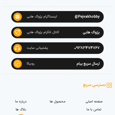
Pejvakhobby@
اینستاگرام پژواک هابی
پژواک هابی
کانال تلگرام پژواک هابی
09383474767
پشتیبانی سایت
ارسال سریع پیام
روبیکا
دسترسی سریع
صفحه اصلی
محصول ها
درباره ما
تماس با ما
بلاگ ها