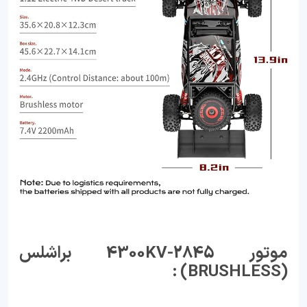
موتور 2845-4300KV براشلس
(BRUSHLESS) :