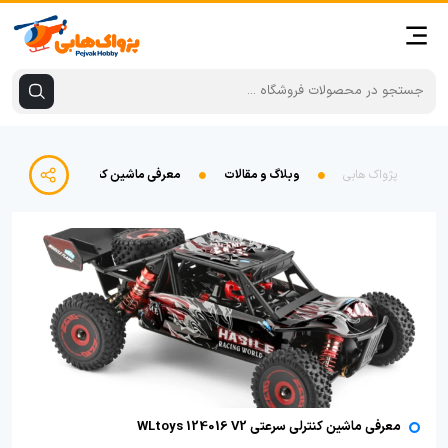
پژواک هابی
وبلاگ و مقالات
معرفی ماشین کنترلی سرعتی WLtoys 124016 V2
معرفی ماشین کنترلی سرعتی WLtoys 124016 V2