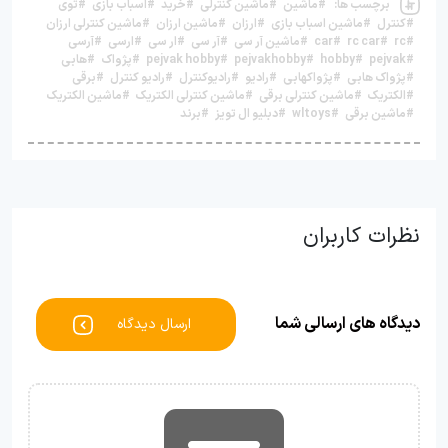
برچسب ها:
#ماشین
#ماشین کنترلی
#خرید
#اسباب بازی
#توی
#کنترل
#ماشین اسباب بازی
#ارزان
#ماشین ارزان
#ماشین کنترلی ارزان
#rc
#rc car
#car
#ماشین آر سی
#آر سی
#ار سی
#ارسی
#آرسی
#pejvak
#hobby
#pejvakhobby
#pejvak hobby
#پژواک
#هابی
#پژواک هابی
#پژواکهابی
#رادیو
#رادیوکنترل
#رادیو کنترل
#برقی
#الکتریک
#ماشین کنترلی برقی
#ماشین کنترلی الکتریک
#ماشین الکتریک
#ماشین برقی
#wltoys
#دبلیو ال تویز
#برند
نظرات کاربران
دیدگاه های ارسالی شما
ارسال دیدگاه