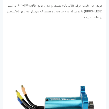
موتور این ماشین برقی (الکتریک) هست و مدل موتور 2845-4300KV براشلس
(BRUSHLESS) با توان, قدرت و سرعت بالا هست که سرعتش به بالای 75کیلومتر
بر ساعت میرسد.