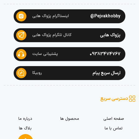
Pejvakhobby@
اینستاگرام پژواک هابی
پژواک هابی
کانال تلگرام پژواک هابی
09383474767
پشتیبانی سایت
ارسال سریع پیام
روبیکا
دسترسی سریع
صفحه اصلی
محصول ها
درباره ما
تماس با ما
بلاگ ها