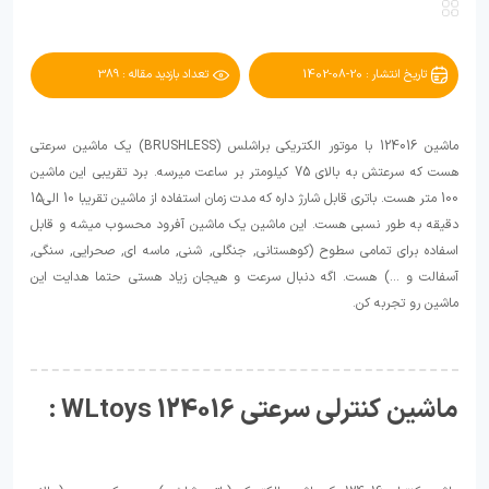
تاریخ انتشار : 20-08-1402
تعداد بازدید مقاله : 389
ماشین 124016 با موتور الکتریکی براشلس (BRUSHLESS) یک ماشین سرعتی
هست که سرعتش به بالای 75 کیلومتر بر ساعت میرسه. برد تقریبی این ماشین
100 متر هست. باتری قابل شارژ داره که مدت زمان استفاده از ماشین تقریبا 10 الی15
دقیقه به طور نسبی هست. این ماشین یک ماشین آفرود محسوب میشه و قابل
اسفاده برای تمامی سطوح (کوهستانی, جنگلی, شنی, ماسه ای, صحرایی, سنگی,
آسفالت و ...) هست. اگه دنبال سرعت و هیجان زیاد هستی حتما هدایت این
ماشین رو تجربه کن.
ماشین کنترلی سرعتی 124016 WLtoys :