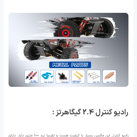
رادیو کنترل 2.4 گیگاهرتز :
رادیو کنترل این ماشین بسیار با کیفیت هست و تقریبا برد 100 متری دارد. دارای