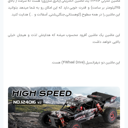
ماشین کنترلی 124016 یک ماشین الکتریکی (باتری شارژری) هست که سرعت ( بالای
75کیلومتر بر ساعت) و قدرت خوبی دارد که این امکان رو به شما میدهد بتوانید
این ماشین را در همه سطوح (کوهستانی,جنگلی,شنی, آسفالت و ...) هدایت کنید.
این ماشین یک ماشین آفرود محسوب میشه که هدایتش لذت و هیجان خیلی
بالایی خواهد داشت.
این ماشین دو دیفرانسیل (4Wheel Drive) هست.