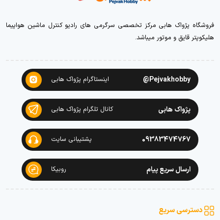
فروشگاه پژواک هابی مرکز تخصصی سرگرمی های رادیو کنترل ماشین هواپیما
هلیکوپتر قایق و موتور میباشد.
Pejvakhobby@
اینستاگرام پژواک هابی
پژواک هابی
کانال تلگرام پژواک هابی
09383474767
پشتیبانی سایت
ارسال سریع پیام
روبیکا
دسترسی سریع