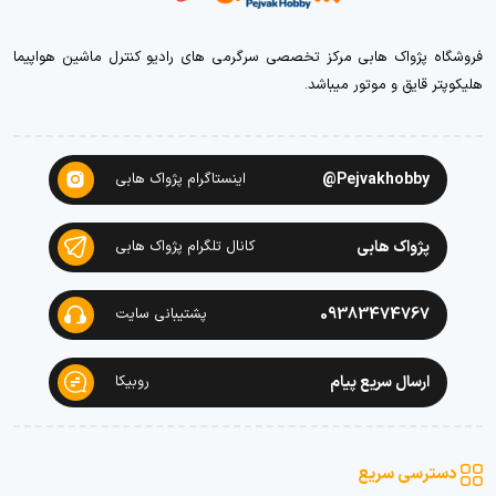
فروشگاه پژواک هابی مرکز تخصصی سرگرمی های رادیو کنترل ماشین هواپیما
هلیکوپتر قایق و موتور میباشد.
Pejvakhobby@
اینستاگرام پژواک هابی
پژواک هابی
کانال تلگرام پژواک هابی
09383474767
پشتیبانی سایت
ارسال سریع پیام
روبیکا
دسترسی سریع