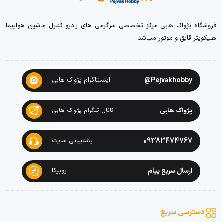
فروشگاه پژواک هابی مرکز تخصصی سرگرمی های رادیو کنترل ماشین هواپیما
هلیکوپتر قایق و موتور میباشد.
Pejvakhobby@
اینستاگرام پژواک هابی
پژواک هابی
کانال تلگرام پژواک هابی
09383474767
پشتیبانی سایت
ارسال سریع پیام
روبیکا
دسترسی سریع