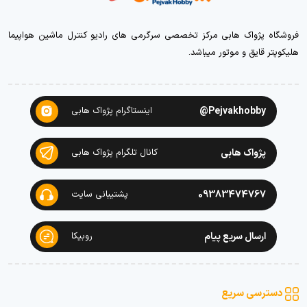
فروشگاه پژواک هابی مرکز تخصصی سرگرمی های رادیو کنترل ماشین هواپیما
هلیکوپتر قایق و موتور میباشد.
Pejvakhobby@
اینستاگرام پژواک هابی
پژواک هابی
کانال تلگرام پژواک هابی
09383474767
پشتیبانی سایت
ارسال سریع پیام
روبیکا
دسترسی سریع