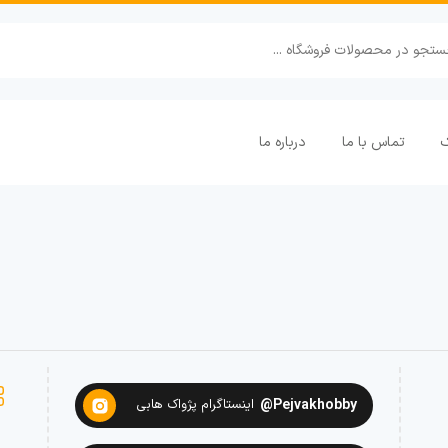
ک
تماس با ما
درباره ما
Pejvakhobby@
اینستاگرام پژواک هابی