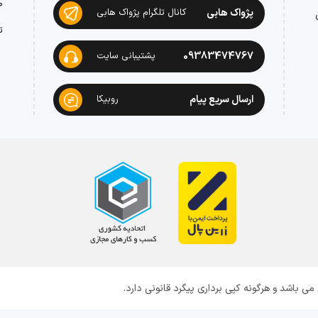
ص
پژواک هابی
کانال تلگرام پژواک هابی
ت
09383474767
پشتیبانی سایت
ارسال سریع پیام
روبیکا
 باشد و هرگونه کپی برداری پیگرد قانونی دارد.